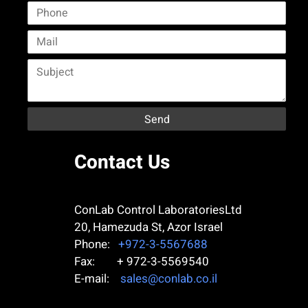
Contact Us
ConLab Control LaboratoriesLtd
20, Hamezuda St, Azor
Israel
Phone:
+972-3-5567688
Fax: + 972-3-5569540
E-mail:
sales@conlab.co.il