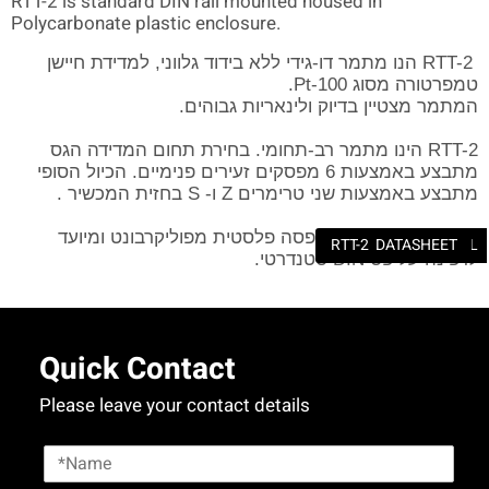
RTT-2 is standard DIN rail mounted housed in
Polycarbonate plastic enclosure.
RTT-2 הנו מתמר דו-גידי ללא בידוד גלווני, למדידת חיישן
טמפרטורה מסוג Pt-100.
המתמר מצטיין בדיוק ולינאריות גבוהים.
RTT-2 הינו מתמר רב-תחומי. בחירת תחום המדידה הגס
מתבצע באמצעות 6 מפסקים זעירים פנימיים. הכיול הסופי
בחזית המכשיר .
S
ו-
Z
מתבצע באמצעות שני טרימרים
RTT-2 נמצא בתוך קופסה פלסטית מפוליקרבונט ומיועד
RTT-2 DATASHEET
RTT-2 MANUAL
סטנדרטי.
DIN
לדפינה על פס
Quick Contact
Please leave your contact details